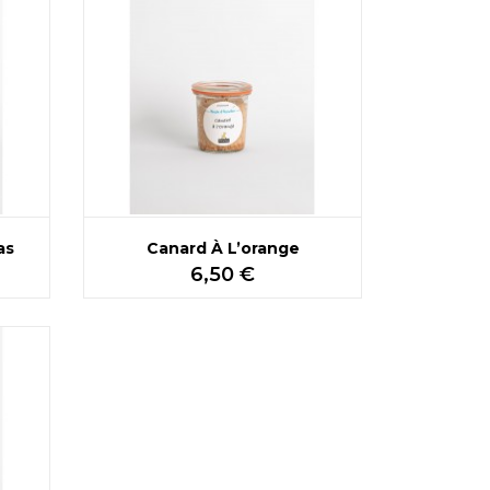
as
Canard À L’orange
Prix
6,50 €