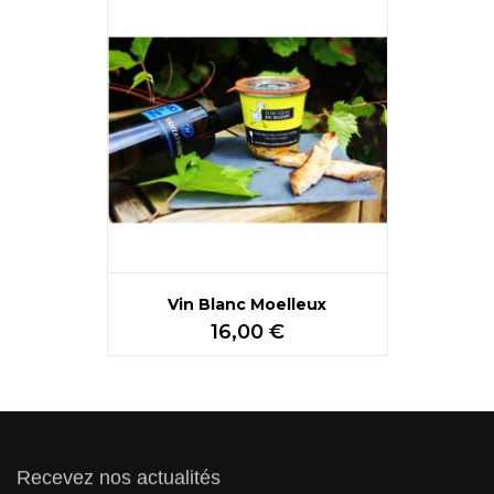
Vin Blanc Moelleux
Prix
16,00 €
Recevez nos actualités